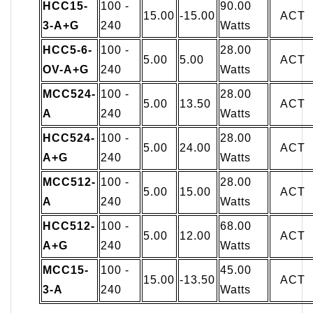
HCC15-
100 -
90.00
15.00
-15.00
ACT
3-A+G
240
Watts
HCC5-6-
100 -
28.00
5.00
5.00
ACT
OV-A+G
240
Watts
MCC524-
100 -
28.00
5.00
13.50
ACT
A
240
Watts
HCC524-
100 -
28.00
5.00
24.00
ACT
A+G
240
Watts
MCC512-
100 -
28.00
5.00
15.00
ACT
A
240
Watts
HCC512-
100 -
68.00
5.00
12.00
ACT
A+G
240
Watts
MCC15-
100 -
45.00
15.00
-13.50
ACT
3-A
240
Watts