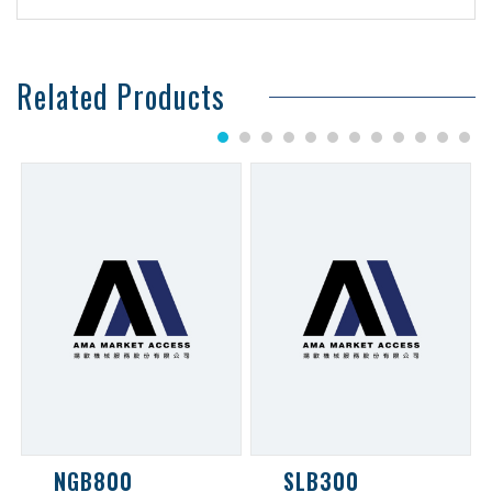
Related Products
1
2
3
4
5
6
7
8
9
10
11
12
NGB800
SLB300