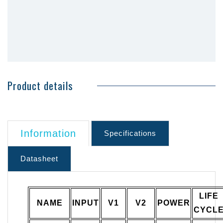
Product details
Information
Specifications
Datasheet
LIFE
NAME
INPUT
V1
V2
POWER
CYCL