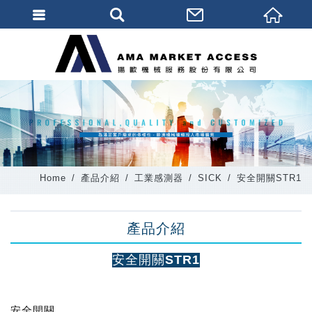
會員登入
會員登入(燈箱)
加入會員
忘記密碼
密碼修改
Home
產品介紹
工業感測器
SICK
安全開關STR1
訂單查詢
個人資料修改
產品介紹
會員登出
安全開關STR1
填寫匯款通知
安全開關