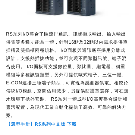
RS系列I/O整合了匯流排通訊、訊號擷取輸出、輸入輸出
供電等多種功能為一體，針對16點及32點以內需求提供單
插槽及雙插槽兩種規格。 I/O面板與通訊底座採用分離式
設計，支援熱插拔功能，並可實現不同類型訊號、端子混
合使用。 I/O面板可支援數位量、類比量、繼電器、稱重
模組等多種訊號類型，另外可提供歐式端子、三位一體、
E-CON連接三種端子類型，可實現為感測器供電。相較於
傳統I/O模組，空間佔用減少，另提供防護罩選擇，可在無
水環境下櫃外安裝。 RS系列一體成型I/O高度整合設計和
靈活配置，為現代工業自動化提供了高效、可靠的解決方
案。
【選型手册】RS系列中文版 下載