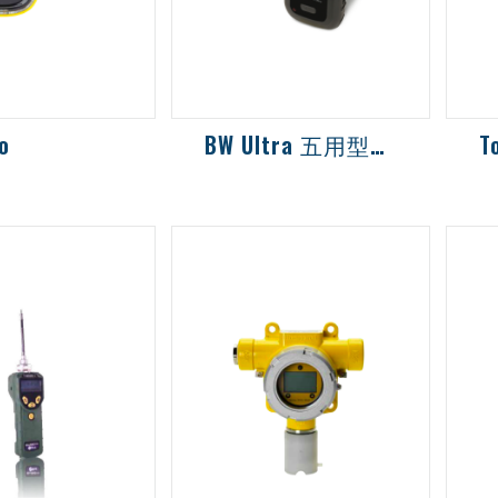
o
BW Ultra 五用型氣體偵測器
T
測器檢測單種有
幫浦式偵測器最多可同時
擴
檢測五種有害氣體
測
風