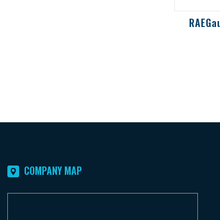
RAEGau
是一種用
性有機化
定式離子
COMPANY MAP
F