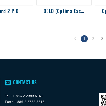
rd 2 PID
OELD (Optima Excel Local Display) 顯示器
於測量各種揮發
OptimaPlus顯示器，可選
0
合物(VOC)的固
配藍牙功能
氫
化偵測器
特
測
1
2
3
CONTACT US
Tel :
+ 886 2 2
999 5161
FACEBOOK粉絲團
Fax : + 886 2 8752 5518
ACEBOOK粉絲團