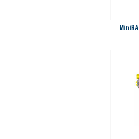
MiniRA
寬頻譜掌
化合物(