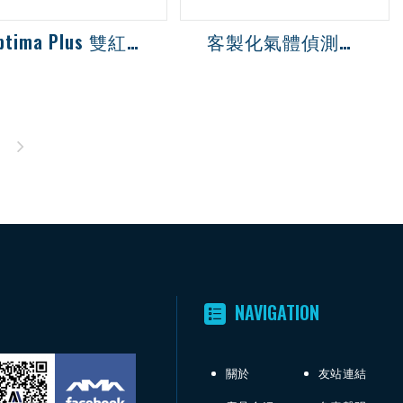
Optima Plus 雙紅外線氣體偵測器
客製化氣體偵測系統
-100% LEL多選擇的碳
類氣體和蒸氣檢測，可
殊應用於高濃度氣體檢
NAVIGATION
關於
友站連結