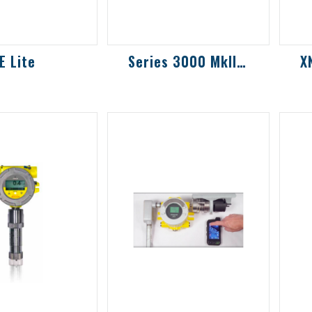
E Lite
Series 3000 MkII & MkIII
上型揮發性有機
2線迴路供電的有毒和氧
與
VOC)氣體偵測器
氣檢測儀，用於潛在爆炸
技
性環境中
體
的