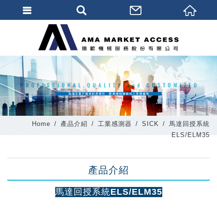
會員登入
會員登入(燈箱)
加入會員
忘記密碼
密碼修改
Home
產品介紹
工業感測器
SICK
馬達回授系統
訂單查詢
ELS/ELM35
個人資料修改
產品介紹
會員登出
填寫匯款通知
馬達回授系統ELS/ELM35