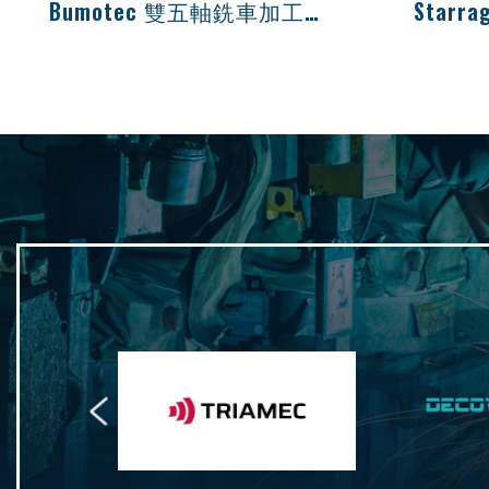
Bumotec 雙五軸銑車加工機 S191
可由棒材或成型胚料自動上料，一機
斯達拉格
完成，多種背軸可選，經由 3D 圖檔
先進製造
轉程式，加工複雜銑車工件
複合材料
車削、鏜
在航空航
從事國際業
Previous
Triamec
DECOWEL