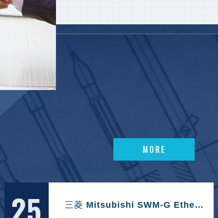
MORE
MORE
25
三菱 Mitsubishi SWM-G EtherCAT 軸控軟體