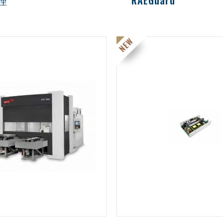
理
RAEGuard
閃光燈
可燃性氣體偵測(氫氣)
安全相關燈號
一氧化碳偵測