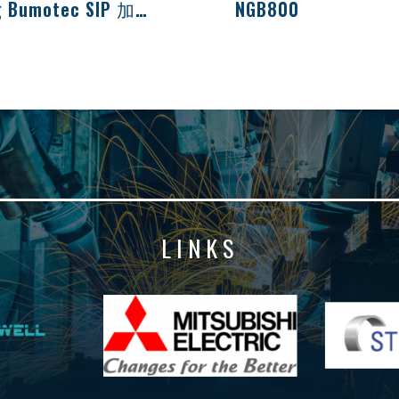
Starrag Bumotec SIP 加工機
NGB800
集團是高精度工具機的全球
商，產品主要用於對金屬、
及陶瓷材料工件進行銑削、
削和研磨加工。主要客戶為
太、能源、運輸和工業領域
務活動的公...
LINKS
L
Mitsubishi SWM-...
STUDER