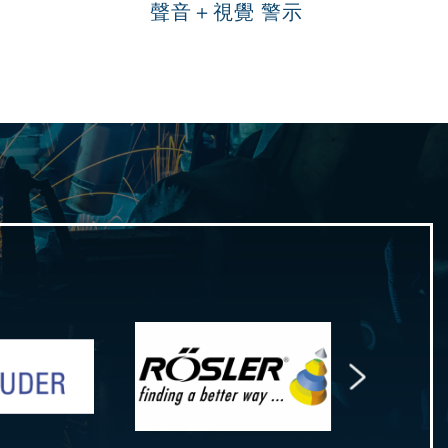
聲音＋視覺 警示
Next
 斯圖特
Rosler 羅斯勒
Absolen