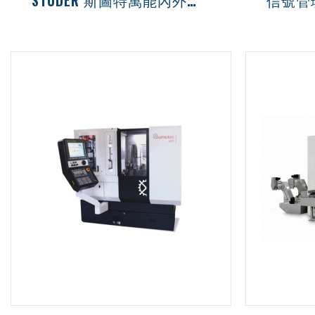
STUDER 斯圖特萬能內外圓筒磨床
信號管
LED燈、
監控燈、