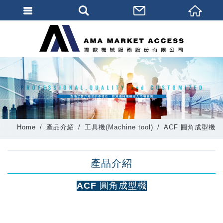
會員登入
會員登入(燈箱)
加入會員
忘記密碼
密碼修改
Home
產品介紹
工具機(Machine tool)
ACF 圓角成型機
訂單查詢
個人資料修改
產品介紹
會員登出
ACF 圓角成型機
填寫匯款通知