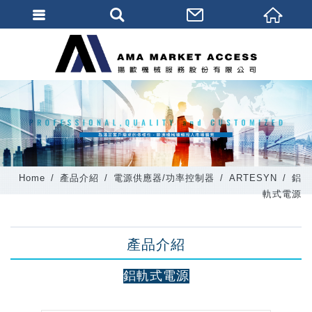
會員登入
會員登入(燈箱)
加入會員
忘記密碼
密碼修改
Home
產品介紹
電源供應器/功率控制器
ARTESYN
鋁
訂單查詢
軌式電源
個人資料修改
產品介紹
會員登出
填寫匯款通知
鋁軌式電源