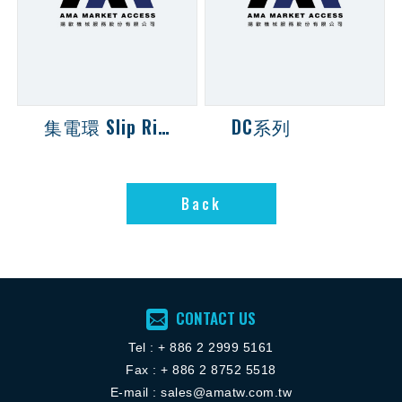
集電環 Slip Ring
DC系列
Back
Back
CONTACT US
Tel :
+ 886 2 2
999 5161
Fax : + 886 2 8752 5518
E-mail :
sales@amatw.com.tw