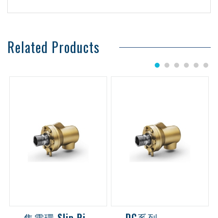
Related Products
1
2
3
4
5
6
集電環 Slip Ring
DC系列