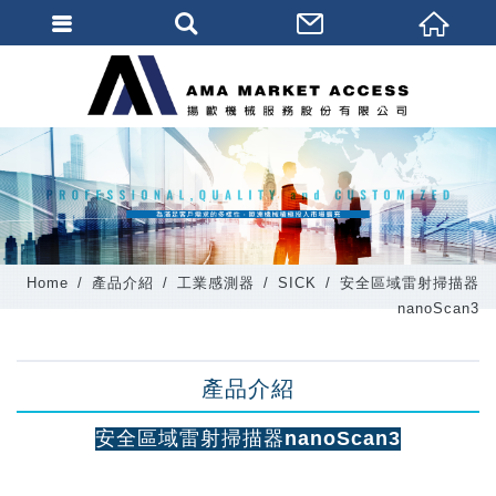
會員登入
會員登入(燈箱)
加入會員
忘記密碼
密碼修改
Home
產品介紹
工業感測器
SICK
安全區域雷射掃描器
訂單查詢
nanoScan3
個人資料修改
產品介紹
會員登出
填寫匯款通知
安全區域雷射掃描器nanoScan3